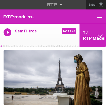
Entrar
Sem Filtros
NO AR
TV
RTP Madei