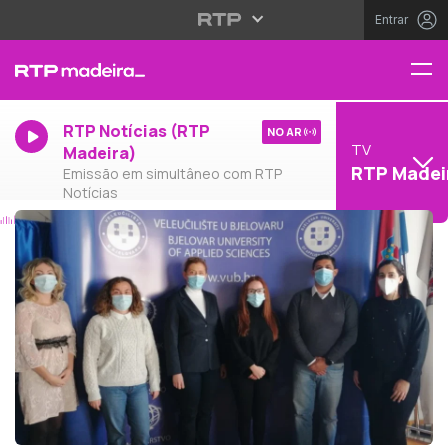
Entrar
RTP Notícias (RTP
NO AR
TV
Madeira)
RTP Madei
Emissão em simultâneo com RTP
Notícias