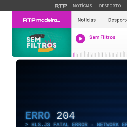
NOTÍCIAS
DESPORTO
Notícias
Desport
Sem Filtros
ERRO
204
HLS.JS FATAL ERROR - NETWORK E