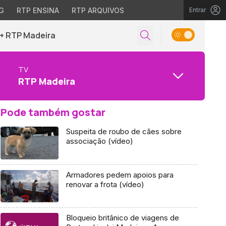
G
RTP ENSINA
RTP ARQUIVOS
Entrar
+ RTP Madeira
TV
RTP Madeira
Pode também gostar
Suspeita de roubo de cães sobre
associação (vídeo)
Armadores pedem apoios para
renovar a frota (vídeo)
Bloqueio britânico de viagens de