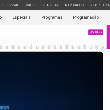
TELEVISÃO
RÁDIO
RTP PLAY
RTP PALCO
RTP ZIG ZA
o
Especiais
Programas
Programação
NO AR
RROR