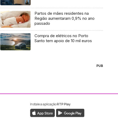
Partos de mães residentes na
Região aumentaram 0,9% no ano
passado
Compra de elétricos no Porto
Santo tem apoio de 10 mil euros
PUB
Instale a aplicação
RTP Play
ebook da RTP Madeira
nstagram da RTP Madeira