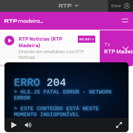
Entrar
RTP Notícias (RTP
NO AR
TV
Madeira)
RTP Madei
Emissão em simultâneo com RTP
Notícias
ERRO
204
HLS.JS FATAL ERROR - NETWORK
ERROR
ESTE CONTEÚDO ESTÁ NESTE
MOMENTO INDISPONÍVEL