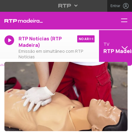
Entrar
RTP Notícias (RTP
NO AR
TV
Madeira)
RTP Madei
Emissão em simultâneo com RTP
Notícias