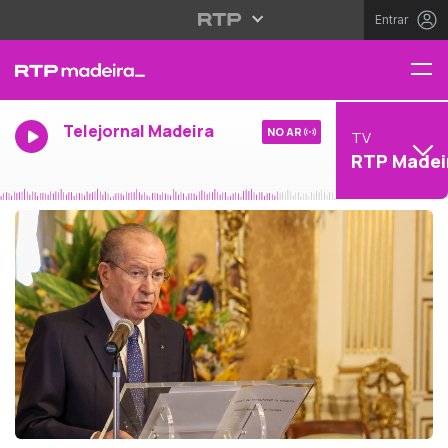
Entrar
Telejornal Madeira
NO AR
TV
RTP Madei