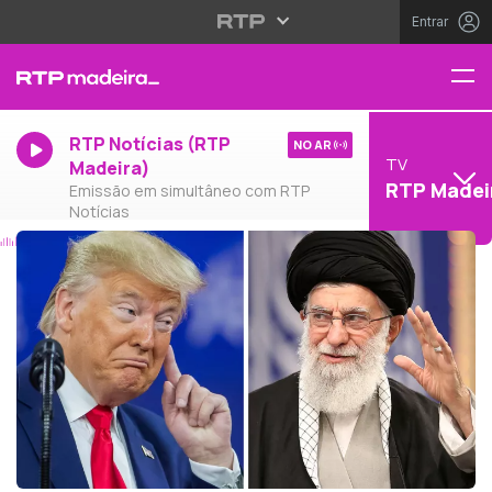
Entrar
RTP Notícias (RTP
NO AR
TV
Madeira)
RTP Madei
Emissão em simultâneo com RTP
Notícias