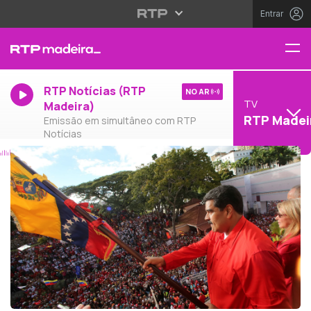
Entrar
RTP Notícias (RTP
NO AR
TV
Madeira)
RTP Madei
Emissão em simultâneo com RTP
Notícias