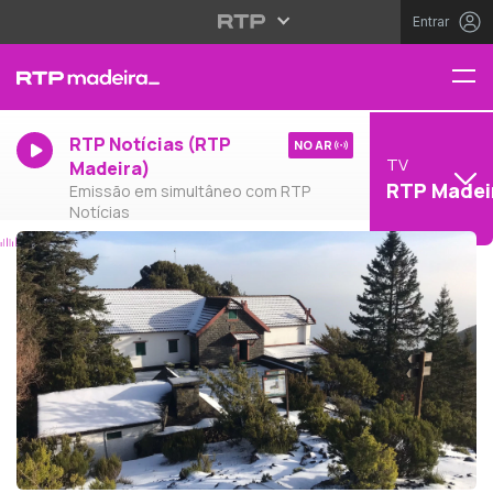
Entrar
RTP Notícias (RTP
NO AR
TV
Madeira)
RTP Madei
Emissão em simultâneo com RTP
Notícias