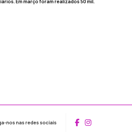
iários. Em março foram realizados 50 mil.
Aceder ao Fac
Aceder ao I
ga-nos nas redes sociais