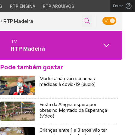
G
RTP ENSINA
RTP ARQUIVOS
Entrar
+ RTP Madeira
TV
RTP Madeira
Pode também gostar
Madeira não vai recuar nas
medidas à covid-19 (áudio)
Festa da Alegria espera por
obras no Montado da Esperança
(vídeo)
Crianças entre 1 e 3 anos vão ter