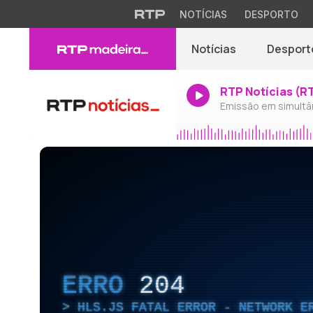
NOTÍCIAS
DESPORTO
Notícias
Desport
RTP Notícias (R
Emissão em simultâ
ERRO
204
HLS.JS FATAL ERROR - NETWORK E