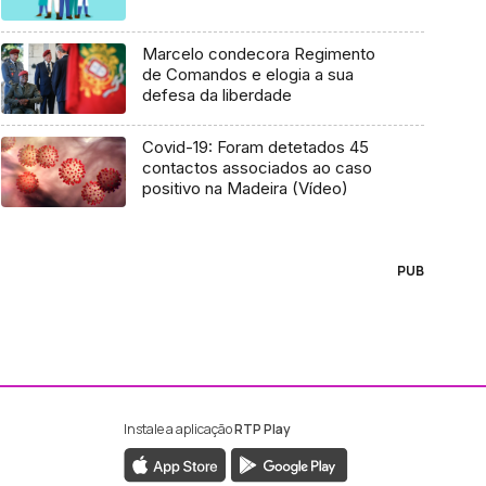
Marcelo condecora Regimento
de Comandos e elogia a sua
defesa da liberdade
Covid-19: Foram detetados 45
contactos associados ao caso
positivo na Madeira (Vídeo)
PUB
Instale a aplicação
RTP Play
ebook da RTP Madeira
nstagram da RTP Madeira