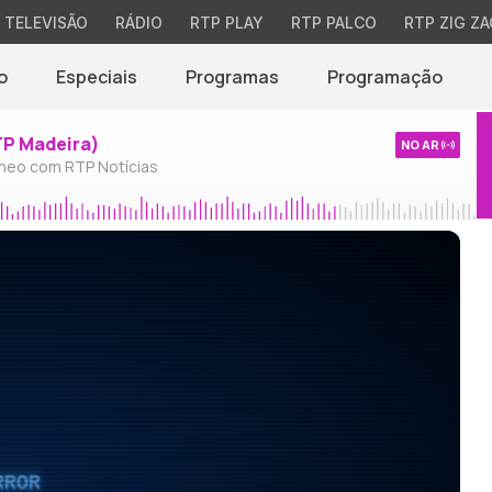
TELEVISÃO
RÁDIO
RTP PLAY
RTP PALCO
RTP ZIG ZA
o
Especiais
Programas
Programação
TP Madeira)
NO AR
neo com RTP Notícias
RROR