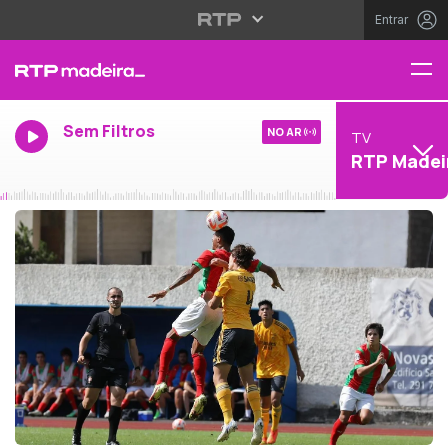
Entrar
Sem Filtros
NO AR
TV
RTP Madei