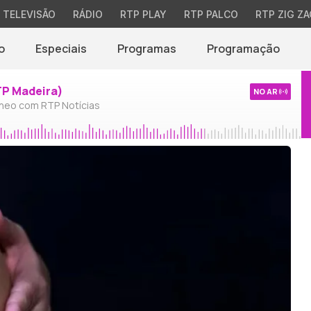
TELEVISÃO
RÁDIO
RTP PLAY
RTP PALCO
RTP ZIG ZA
o
Especiais
Programas
Programação
TP Madeira)
NO AR
neo com RTP Notícias