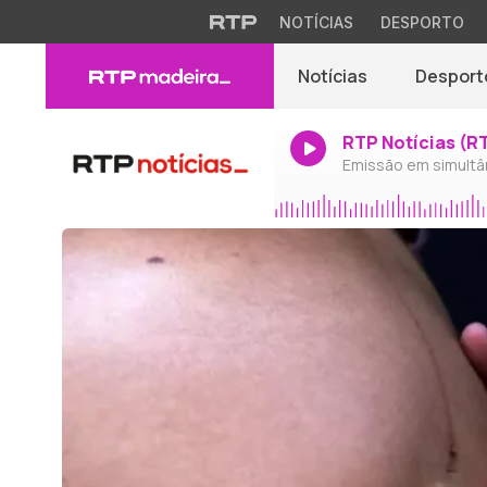
NOTÍCIAS
DESPORTO
Notícias
Desport
RTP Notícias (R
Emissão em simultâ