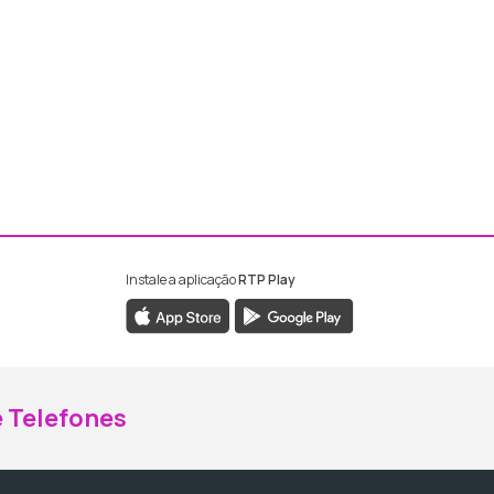
Instale a aplicação
RTP Play
ebook da RTP Madeira
nstagram da RTP Madeira
 Telefones