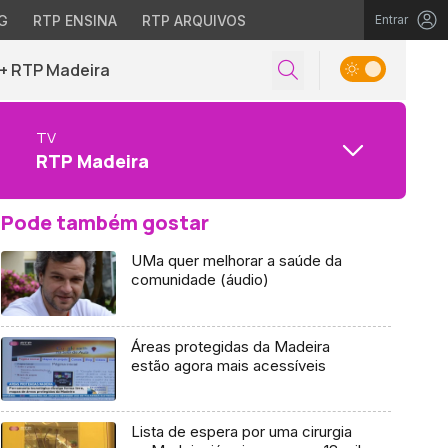
G
RTP ENSINA
RTP ARQUIVOS
Entrar
+ RTP Madeira
TV
RTP Madeira
Pode também gostar
UMa quer melhorar a saúde da
comunidade (áudio)
Áreas protegidas da Madeira
estão agora mais acessíveis
Lista de espera por uma cirurgia