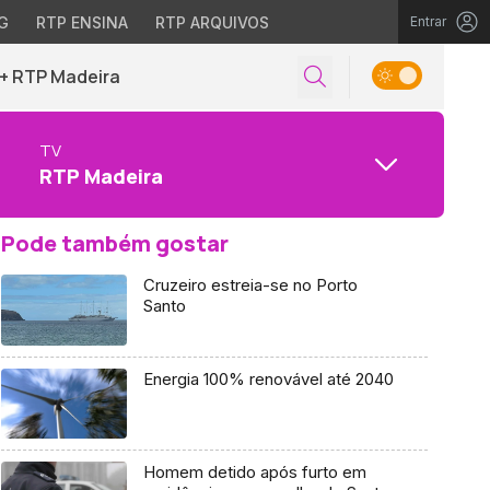
G
RTP ENSINA
RTP ARQUIVOS
Entrar
+ RTP Madeira
TV
RTP Madeira
Pode também gostar
Cruzeiro estreia-se no Porto
Santo
Energia 100% renovável até 2040
Homem detido após furto em