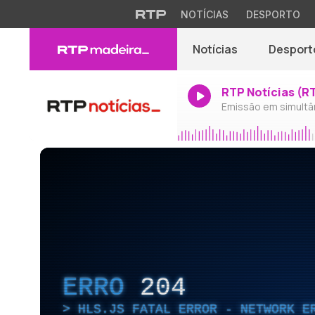
NOTÍCIAS
DESPORTO
Notícias
Desport
RTP Notícias (R
Emissão em simultâ
ERRO
204
HLS.JS FATAL ERROR - NETWORK E