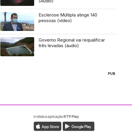
(Áudio)
Esclerose Múltipla atinge 140
pessoas (vídeo)
Governo Regional vai requalificar
três levadas (áudio)
PUB
Instale a aplicação
RTP Play
ebook da RTP Madeira
nstagram da RTP Madeira