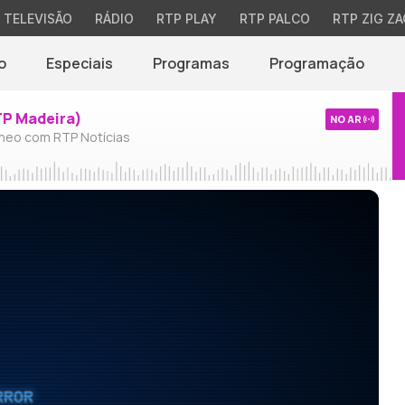
TELEVISÃO
RÁDIO
RTP PLAY
RTP PALCO
RTP ZIG ZA
o
Especiais
Programas
Programação
TP Madeira)
NO AR
neo com RTP Notícias
RROR