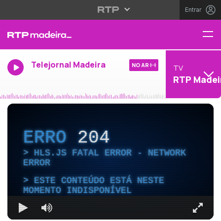
Entrar
Telejornal Madeira
NO AR
TV
RTP Madei
ERRO
204
HLS.JS FATAL ERROR - NETWORK
ERROR
ESTE CONTEÚDO ESTÁ NESTE
MOMENTO INDISPONÍVEL