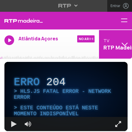
Entrar
Atlântida Açores
NO AR
TV
RTP Madei
ERRO
204
HLS.JS FATAL ERROR - NETWORK
ERROR
ESTE CONTEÚDO ESTÁ NESTE
MOMENTO INDISPONÍVEL