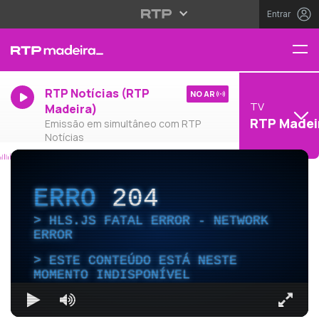
Entrar
RTP Notícias (RTP
NO AR
TV
Madeira)
RTP Madei
Emissão em simultâneo com RTP
Notícias
ERRO
204
HLS.JS FATAL ERROR - NETWORK
ERROR
ESTE CONTEÚDO ESTÁ NESTE
MOMENTO INDISPONÍVEL