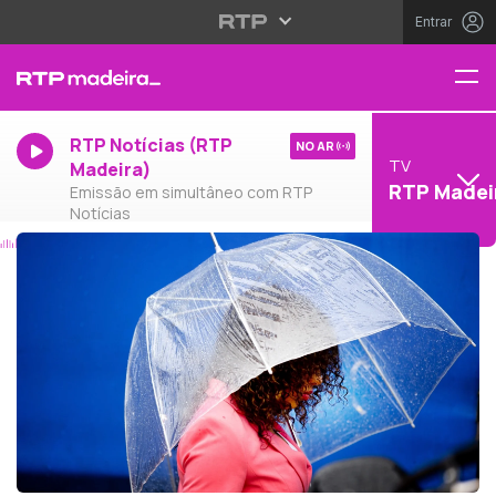
Entrar
RTP Notícias (RTP
NO AR
TV
Madeira)
RTP Madei
Emissão em simultâneo com RTP
Notícias