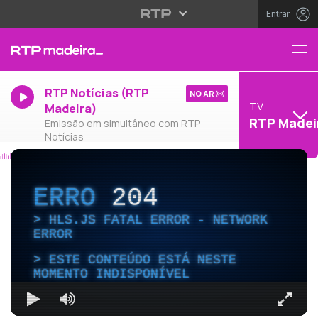
Entrar
RTP Notícias (RTP
NO AR
TV
Madeira)
RTP Madei
Emissão em simultâneo com RTP
Notícias
ERRO
204
HLS.JS FATAL ERROR - NETWORK
ERROR
ESTE CONTEÚDO ESTÁ NESTE
MOMENTO INDISPONÍVEL