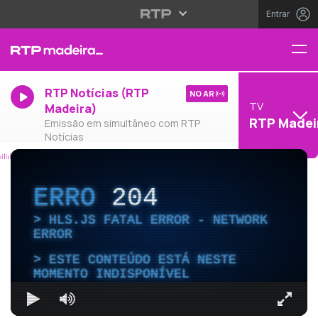
Entrar
RTP Notícias (RTP
NO AR
TV
Madeira)
RTP Madei
Emissão em simultâneo com RTP
Notícias
ERRO
204
HLS.JS FATAL ERROR - NETWORK
ERROR
ESTE CONTEÚDO ESTÁ NESTE
MOMENTO INDISPONÍVEL