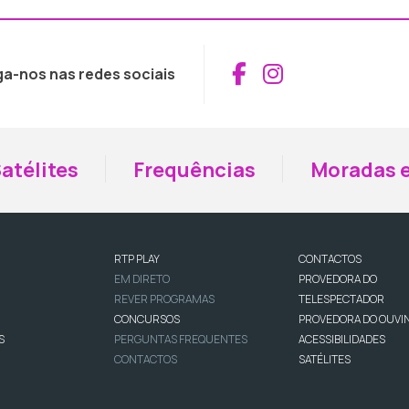
Aceder ao Fac
Aceder ao I
ga-nos nas redes sociais
atélites
Frequências
Moradas e
RTP PLAY
CONTACTOS
EM DIRETO
PROVEDORA DO
REVER PROGRAMAS
TELESPECTADOR
CONCURSOS
PROVEDORA DO OUVI
S
PERGUNTAS FREQUENTES
ACESSIBILIDADES
CONTACTOS
SATÉLITES