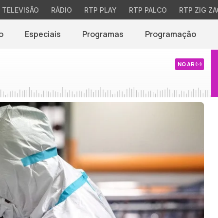
TELEVISÃO
RÁDIO
RTP PLAY
RTP PALCO
RTP ZIG ZA
o
Especiais
Programas
Programação
NO AR