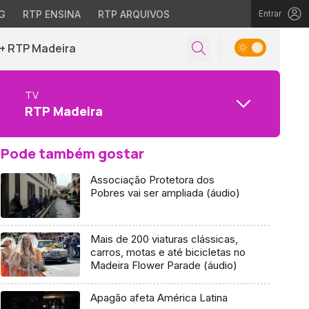
G
RTP ENSINA
RTP ARQUIVOS
Entrar
+ RTP Madeira
TV
RTP Madeira
Pode também gostar
Associação Protetora dos
Pobres vai ser ampliada (áudio)
Mais de 200 viaturas clássicas,
carros, motas e até bicicletas no
Madeira Flower Parade (áudio)
Apagão afeta América Latina