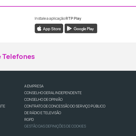
Instale a aplicação
RTP Play
ebook da RTP Madeira
nstagram da RTP Madeira
 Telefones
A EMPRESA
CONSELHO GERAL INDEPENDENTE
CONSELHO DE OPINIÃO
NTE
CONTRATO DE CONCESSÃO DO SERVIÇO PÚBLICO
DE RÁDIO E TELEVISÃO
RGPD
GESTÃO DAS DEFINIÇÕES DE COOKIES