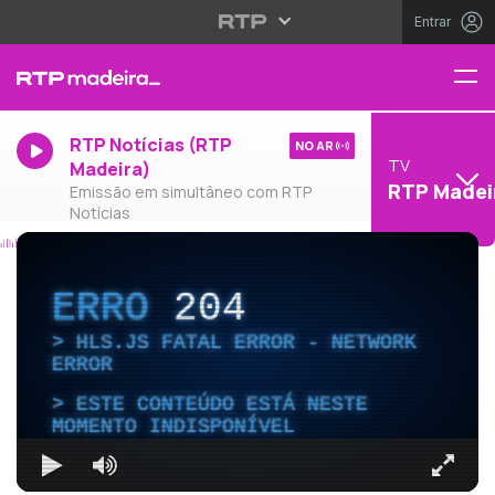
Entrar
RTP Notícias (RTP
NO AR
TV
Madeira)
RTP Madei
Emissão em simultâneo com RTP
Notícias
ERRO
204
HLS.JS FATAL ERROR - NETWORK
ERROR
ESTE CONTEÚDO ESTÁ NESTE
MOMENTO INDISPONÍVEL