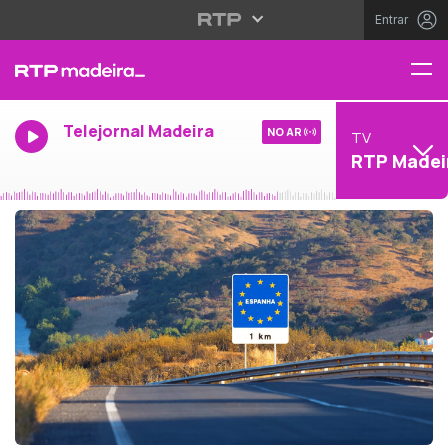
Entrar
Telejornal Madeira
NO AR
TV
RTP Madei