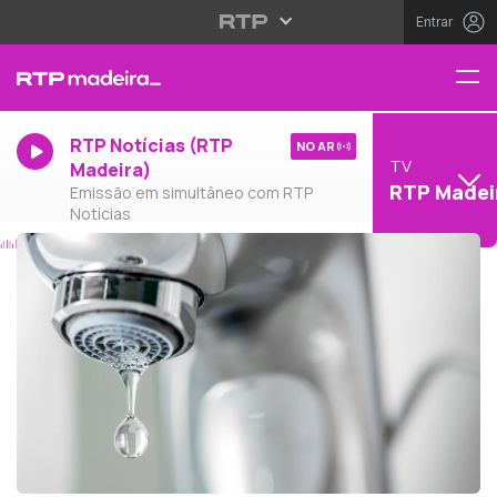
Entrar
RTP Notícias (RTP
NO AR
TV
Madeira)
RTP Madei
Emissão em simultâneo com RTP
Notícias