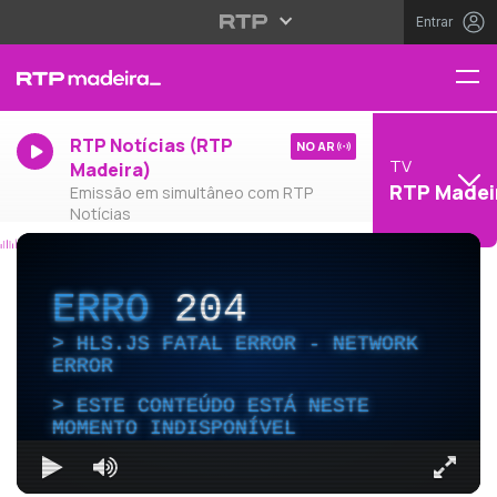
Entrar
RTP Notícias (RTP
NO AR
TV
Madeira)
RTP Madei
Emissão em simultâneo com RTP
Notícias
ERRO
204
HLS.JS FATAL ERROR - NETWORK
ERROR
ESTE CONTEÚDO ESTÁ NESTE
MOMENTO INDISPONÍVEL