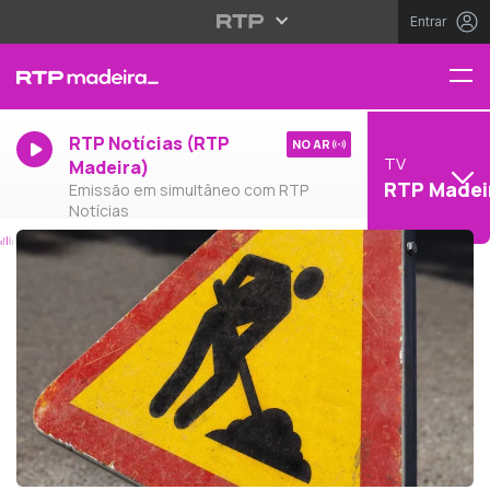
Entrar
RTP Notícias (RTP
NO AR
TV
Madeira)
RTP Madei
Emissão em simultâneo com RTP
Notícias