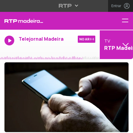
Entrar
Telejornal Madeira
NO AR
TV
RTP Madei