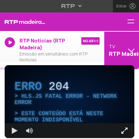
Entrar
RTP Notícias (RTP
NO AR
TV
Madeira)
RTP Madei
Emissão em simultâneo com RTP
Notícias
ERRO
204
HLS.JS FATAL ERROR - NETWORK
ERROR
ESTE CONTEÚDO ESTÁ NESTE
MOMENTO INDISPONÍVEL