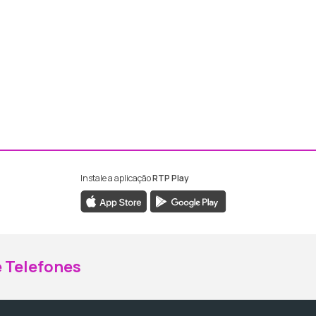
Instale a aplicação
RTP Play
ebook da RTP Madeira
nstagram da RTP Madeira
 Telefones