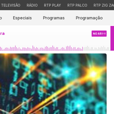
TELEVISÃO
RÁDIO
RTP PLAY
RTP PALCO
RTP ZIG ZA
o
Especiais
Programas
Programação
ira
NO AR