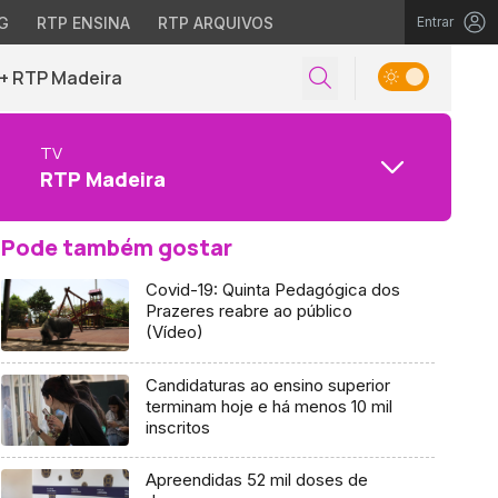
G
RTP ENSINA
RTP ARQUIVOS
Entrar
+ RTP Madeira
TV
RTP Madeira
Pode também gostar
Covid-19: Quinta Pedagógica dos
Prazeres reabre ao público
(Vídeo)
Candidaturas ao ensino superior
terminam hoje e há menos 10 mil
inscritos
Apreendidas 52 mil doses de