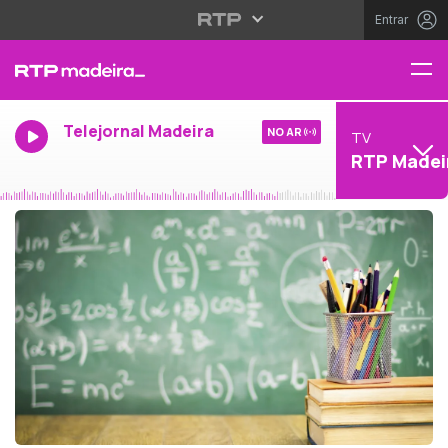
Entrar
Telejornal Madeira
NO AR
TV
RTP Madei