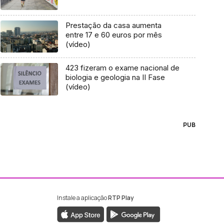
Prestação da casa aumenta
entre 17 e 60 euros por mês
(vídeo)
423 fizeram o exame nacional de
biologia e geologia na II Fase
(vídeo)
PUB
Instale a aplicação
RTP Play
ebook da RTP Madeira
nstagram da RTP Madeira