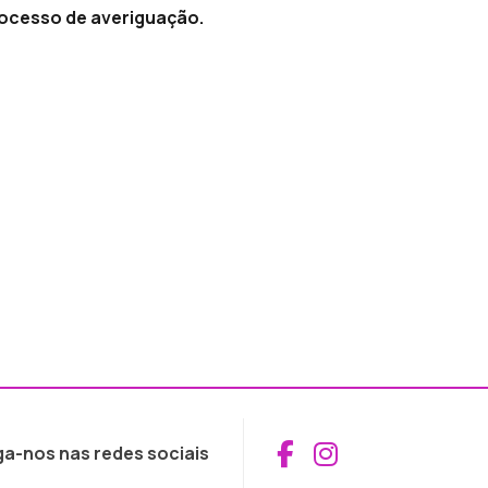
 processo de averiguação.
Aceder ao Fac
Aceder ao I
ga-nos nas redes sociais