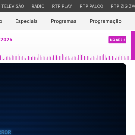
TELEVISÃO
RÁDIO
RTP PLAY
RTP PALCO
RTP ZIG ZA
o
Especiais
Programas
Programação
 2026
NO AR
RROR