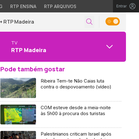
G
RTP ENSINA
RTP ARQUIVOS
Entrar
+ RTP Madeira
TV
RTP Madeira
Pode também gostar
Ribeira Tem-te Não Caias luta
contra o despovoamento (vídeo)
COM esteve desde a meia-noite
às 5h00 à procura dos turistas
Palestinianos criticam Israel após