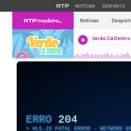
NOTÍCIAS
DESPORTO
Notícias
Desport
Verão Cá Dentro
ERRO
204
HLS.JS FATAL ERROR - NETWORK E