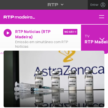
Entrar
RTP Notícias (RTP
NO AR
TV
Madeira)
RTP Madei
Emissão em simultâneo com RTP
Notícias