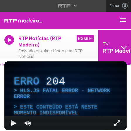
Entrar
RTP Notícias (RTP
NO AR
TV
Madeira)
RTP Madei
Emissão em simultâneo com RTP
Notícias
ERRO
204
HLS.JS FATAL ERROR - NETWORK
ERROR
ESTE CONTEÚDO ESTÁ NESTE
MOMENTO INDISPONÍVEL