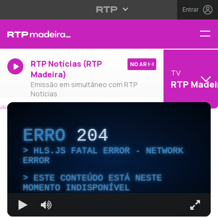
Entrar
RTP Notícias (RTP
NO AR
TV
Madeira)
RTP Madei
Emissão em simultâneo com RTP
Notícias
ERRO
204
HLS.JS FATAL ERROR - NETWORK
ERROR
ESTE CONTEÚDO ESTÁ NESTE
MOMENTO INDISPONÍVEL