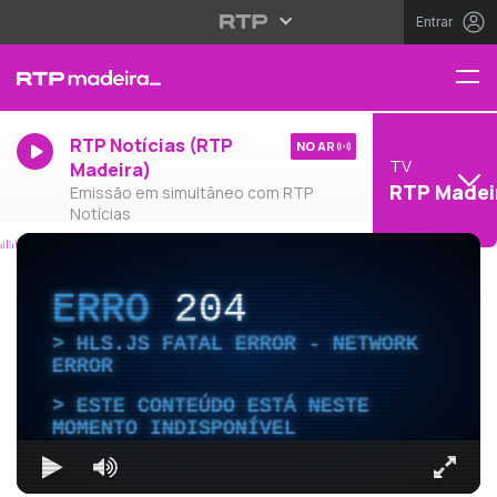
Entrar
RTP Notícias (RTP
NO AR
TV
Madeira)
RTP Madei
Emissão em simultâneo com RTP
Notícias
ERRO
204
HLS.JS FATAL ERROR - NETWORK
ERROR
ESTE CONTEÚDO ESTÁ NESTE
MOMENTO INDISPONÍVEL