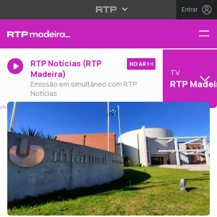
Entrar
RTP Notícias (RTP
NO AR
TV
Madeira)
RTP Madei
Emissão em simultâneo com RTP
Notícias