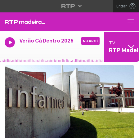
Entrar
Verão Cá Dentro 2026
NO AR
TV
RTP Madei