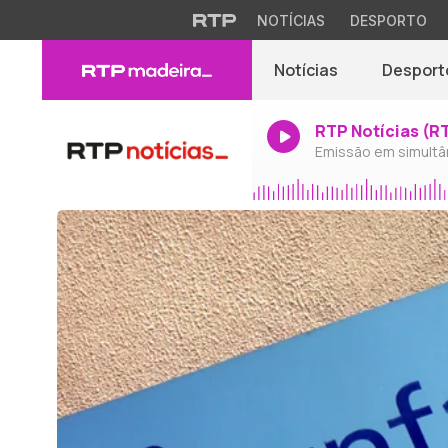
NOTÍCIAS
DESPORTO
Notícias
Desport
RTP Notícias (R
Emissão em simultâ