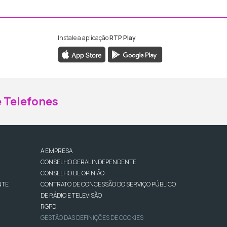
Instale a aplicação
RTP Play
ebook da RTP Madeira
nstagram da RTP Madeira
 Telefones
A EMPRESA
CONSELHO GERAL INDEPENDENTE
CONSELHO DE OPINIÃO
NTE
CONTRATO DE CONCESSÃO DO SERVIÇO PÚBLICO
DE RÁDIO E TELEVISÃO
RGPD
GESTÃO DAS DEFINIÇÕES DE COOKIES