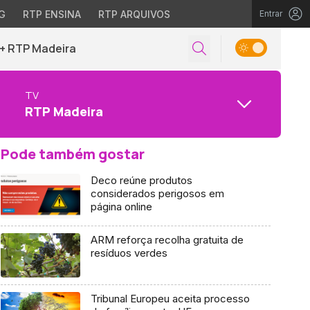
G
RTP ENSINA
RTP ARQUIVOS
Entrar
+ RTP Madeira
TV
RTP Madeira
Pode também gostar
Deco reúne produtos
considerados perigosos em
página online
ARM reforça recolha gratuita de
resíduos verdes
Tribunal Europeu aceita processo