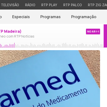
TELEVISÃO
RÁDIO
RTP PLAY
RTP PALCO
RTP ZIG ZA
o
Especiais
Programas
Programação
TP Madeira)
NO AR
neo com RTP Notícias