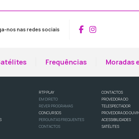
Aceder ao Fac
Aceder ao I
ga-nos nas redes sociais
atélites
Frequências
Moradas e
RTP PLAY
CONTACTOS
EM DIRETO
PROVEDORA DO
REVER PROGRAMAS
TELESPECTADOR
CONCURSOS
PROVEDORA DO OUVI
S
PERGUNTAS FREQUENTES
ACESSIBILIDADES
CONTACTOS
SATÉLITES