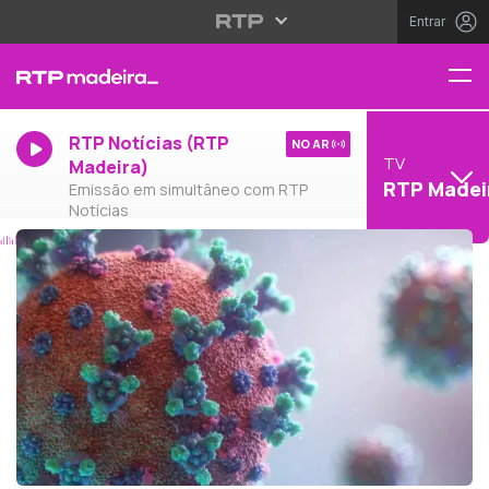
Entrar
RTP Notícias (RTP
NO AR
TV
Madeira)
RTP Madei
Emissão em simultâneo com RTP
Notícias