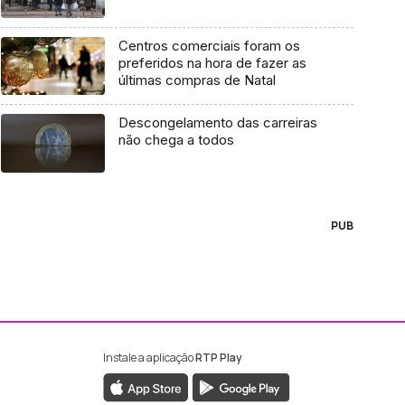
Centros comerciais foram os
preferidos na hora de fazer as
últimas compras de Natal
Descongelamento das carreiras
não chega a todos
PUB
Instale a aplicação
RTP Play
ebook da RTP Madeira
nstagram da RTP Madeira