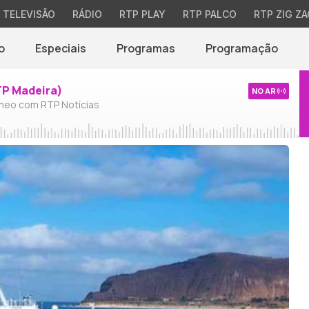
TELEVISÃO
RÁDIO
RTP PLAY
RTP PALCO
RTP ZIG ZA
o
Especiais
Programas
Programação
TP Madeira)
NO AR
neo com RTP Notícias