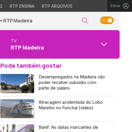
G
RTP ENSINA
RTP ARQUIVOS
Entrar
+ RTP Madeira
TV
RTP Madeira
Pode também gostar
Desempregados na Madeira vão
poder receber subsídio com
parte de salário
Atracagem acidentada do Lobo
Marinho no Funchal (vídeo)
Banif: As datas marcantes de