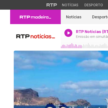
NOTÍCIAS
DESPORTO
Notícias
Desport
RTP Notícias (R
Emissão em simultâ