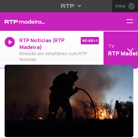
Entrar
RTP Notícias (RTP
NO AR
TV
Madeira)
RTP Madei
Emissão em simultâneo com RTP
Notícias