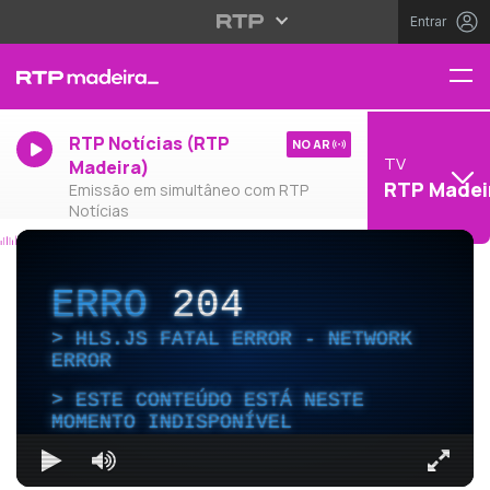
Entrar
RTP Notícias (RTP
NO AR
TV
Madeira)
RTP Madei
Emissão em simultâneo com RTP
Notícias
ERRO
204
HLS.JS FATAL ERROR - NETWORK
ERROR
ESTE CONTEÚDO ESTÁ NESTE
MOMENTO INDISPONÍVEL