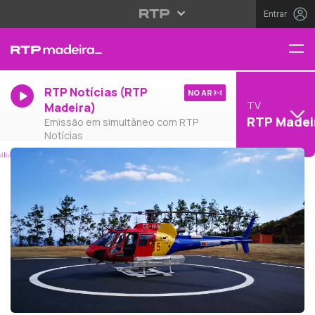
Entrar
RTP Notícias (RTP
NO AR
TV
Madeira)
RTP Madei
Emissão em simultâneo com RTP
Notícias