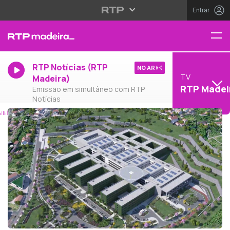
Entrar
RTP Notícias (RTP
NO AR
TV
Madeira)
RTP Madei
Emissão em simultâneo com RTP
Notícias