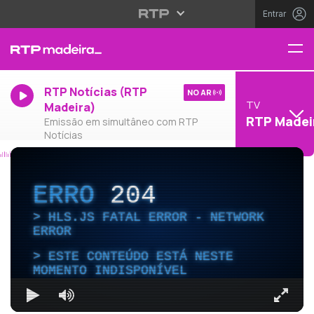
Entrar
RTP Notícias (RTP
NO AR
TV
Madeira)
RTP Madei
Emissão em simultâneo com RTP
Notícias
ERRO
204
HLS.JS FATAL ERROR - NETWORK
ERROR
ESTE CONTEÚDO ESTÁ NESTE
MOMENTO INDISPONÍVEL