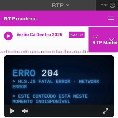
Entrar
Verão Cá Dentro 2026
NO AR
TV
RTP Madei
ERRO
204
HLS.JS FATAL ERROR - NETWORK
ERROR
ESTE CONTEÚDO ESTÁ NESTE
MOMENTO INDISPONÍVEL