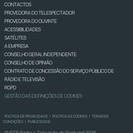
CONTACTOS
PROVEDORA DO TELESPECTADOR
PROVEDORA DO OUVINTE
ACESSIBILIDADES
SATÉLITES
A EMPRESA
CONSELHO GERAL INDEPENDENTE
CONSELHO DE OPINIÃO
CONTRATO DE CONCESSÃO DO SERVIÇO PÚBLICO DE
RÁDIO E TELEVISÃO
RGPD
GESTÃO DAS DEFINIÇÕES DE COOKIES
POLÍTICA DE PRIVACIDADE
|
POLÍTICA DE COOKIES
|
TERMOS E
CONDIÇÕES
|
PUBLICIDADE
© RTP, Rádio e Televisão de Portugal 2026