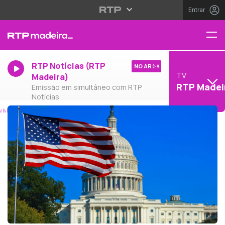
Entrar
RTP Notícias (RTP
NO AR
TV
Madeira)
RTP Madei
Emissão em simultâneo com RTP
Notícias