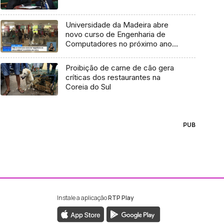
Universidade da Madeira abre
novo curso de Engenharia de
Computadores no próximo ano
letivo (Vídeo)
Proibição de carne de cão gera
críticas dos restaurantes na
Coreia do Sul
PUB
Instale a aplicação
RTP Play
ebook da RTP Madeira
nstagram da RTP Madeira