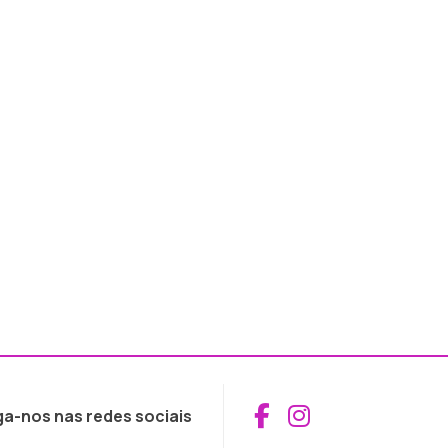
Aceder ao Fac
Aceder ao I
ga-nos nas redes sociais