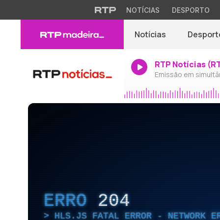
NOTÍCIAS
DESPORTO
Notícias
Desport
RTP Notícias (R
Emissão em simultâ
ERRO
204
HLS.JS FATAL ERROR - NETWORK E