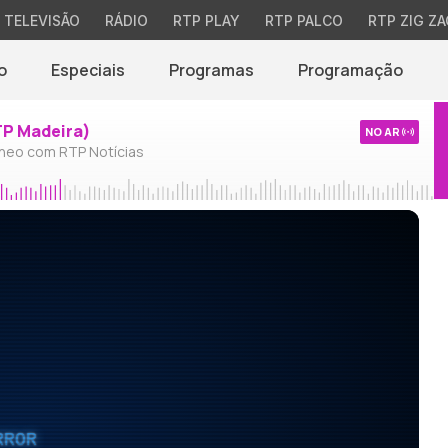
TELEVISÃO
RÁDIO
RTP PLAY
RTP PALCO
RTP ZIG ZA
o
Especiais
Programas
Programação
TP Madeira)
NO AR
neo com RTP Notícias
RROR