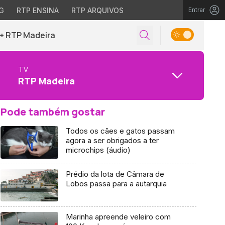
G
RTP ENSINA
RTP ARQUIVOS
Entrar
+ RTP Madeira
TV
RTP Madeira
Pode também gostar
Todos os cães e gatos passam
agora a ser obrigados a ter
microchips (áudio)
Prédio da lota de Câmara de
Lobos passa para a autarquia
Marinha apreende veleiro com