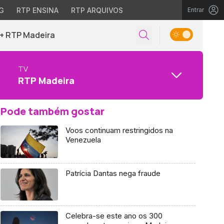
G
RTP ENSINA
RTP ARQUIVOS
Entrar
+ RTP Madeira
TV
RTP Madeira
Pode também gostar
Voos continuam restringidos na
Venezuela
Patrícia Dantas nega fraude
Celebra-se este ano os 300