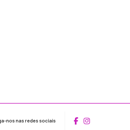
Aceder ao Fac
Aceder ao I
ga-nos nas redes sociais