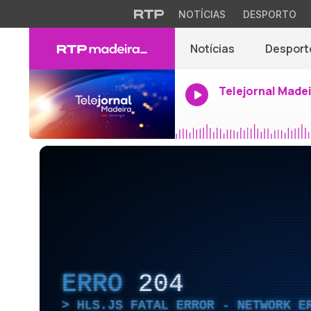
NOTÍCIAS
DESPORTO
Notícias
Desport
Telejornal Made
ERRO
204
HLS.JS FATAL ERROR - NETWORK E