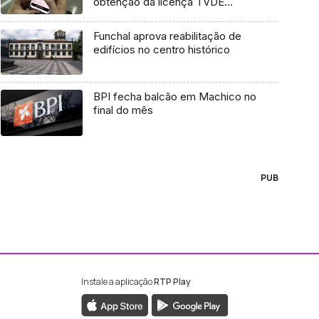
obtenção da licença TVDE
(áudio)
Funchal aprova reabilitação de
edifícios no centro histórico
BPI fecha balcão em Machico no
final do mês
PUB
Instale a aplicação
RTP Play
ebook da RTP Madeira
nstagram da RTP Madeira