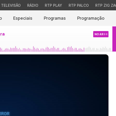
TELEVISÃO
RÁDIO
RTP PLAY
RTP PALCO
RTP ZIG ZA
o
Especiais
Programas
Programação
ira
NO AR
RROR