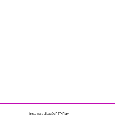
Instale a aplicação
RTP Play