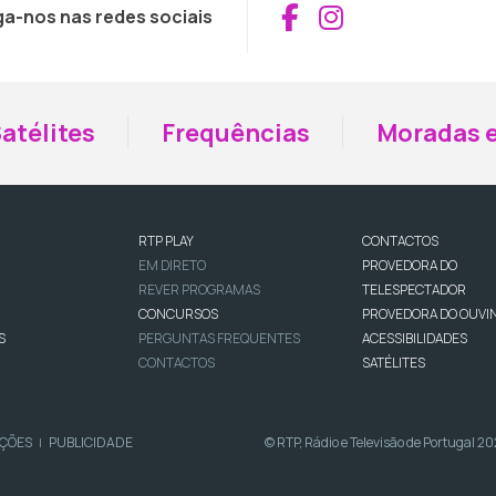
Aceder ao Fac
Aceder ao I
ga-nos nas redes sociais
atélites
Frequências
Moradas e
RTP PLAY
CONTACTOS
EM DIRETO
PROVEDORA DO
REVER PROGRAMAS
TELESPECTADOR
CONCURSOS
PROVEDORA DO OUVI
S
PERGUNTAS FREQUENTES
ACESSIBILIDADES
CONTACTOS
SATÉLITES
IÇÕES
PUBLICIDADE
© RTP, Rádio e Televisão de Portugal 2
|