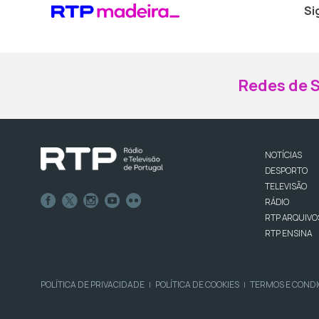
Si
Redes de S
NOTÍCIAS
DESPORTO
TELEVISÃO
RÁDIO
RTP ARQUIVO
RTP ENSINA
POLÍTICA DE PRIVACIDADE
POLÍTICA DE COOKIES
TERMOS E COND
|
|