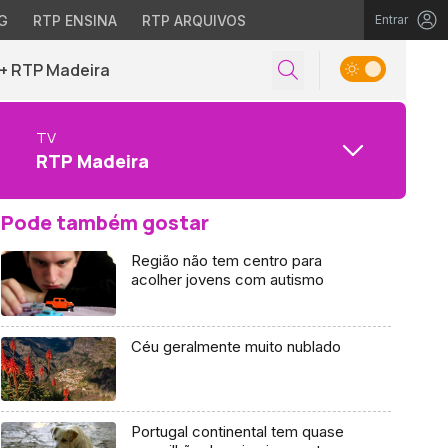
G
RTP ENSINA
RTP ARQUIVOS
Entrar
+ RTP Madeira
TV
RTP Madeira
Pode também gostar
Região não tem centro para
acolher jovens com autismo
Céu geralmente muito nublado
Portugal continental tem quase