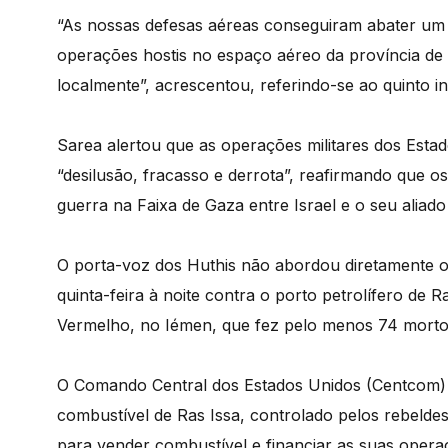
“As nossas defesas aéreas conseguiram abater u
operações hostis no espaço aéreo da província de S
localmente”, acrescentou, referindo-se ao quinto i
Sarea alertou que as operações militares dos Esta
“desilusão, fracasso e derrota”, reafirmando que o
guerra na Faixa de Gaza entre Israel e o seu aliad
O porta-voz dos Huthis não abordou diretamente
quinta-feira à noite contra o porto petrolífero de 
Vermelho, no Iémen, que fez pelo menos 74 mortos
O Comando Central dos Estados Unidos (Centcom) 
combustível de Ras Issa, controlado pelos rebelde
para vender combustível e financiar as suas opera