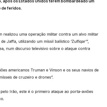
o, após os Estados Unidos terem bombardeado um
de feridos.
 realizou uma operação militar contra um alvo militar
Jaffa, utilizando um míssil balístico ‘Zulfiqar’”,
ea, num discurso televisivo sobre o ataque contra
viões americanos Truman e Vinson e os seus navios de
sseis de cruzeiro e drones”.
elo Irão, este é o primeiro ataque ao porta-aviões
co.