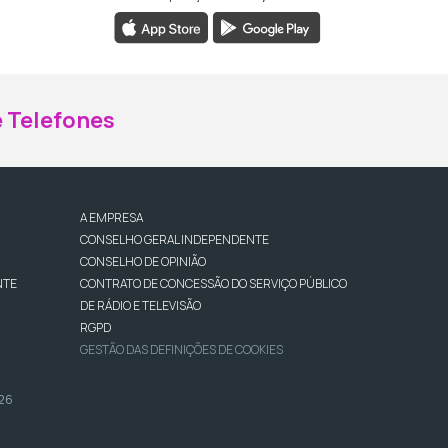
ebook da RTP Madeira
nstagram da RTP Madeira
 Telefones
A EMPRESA
CONSELHO GERAL INDEPENDENTE
CONSELHO DE OPINIÃO
NTE
CONTRATO DE CONCESSÃO DO SERVIÇO PÚBLICO
DE RÁDIO E TELEVISÃO
RGPD
GESTÃO DAS DEFINIÇÕES DE COOKIES
026