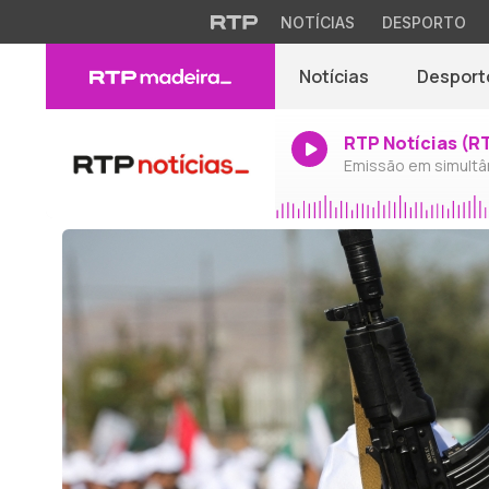
NOTÍCIAS
DESPORTO
Notícias
Desport
RTP Notícias (R
Emissão em simultâ