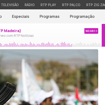
TELEVISÃO
RÁDIO
RTP PLAY
RTP PALCO
RTP ZIG ZA
o
Especiais
Programas
Programação
TP Madeira)
NO AR
neo com RTP Notícias