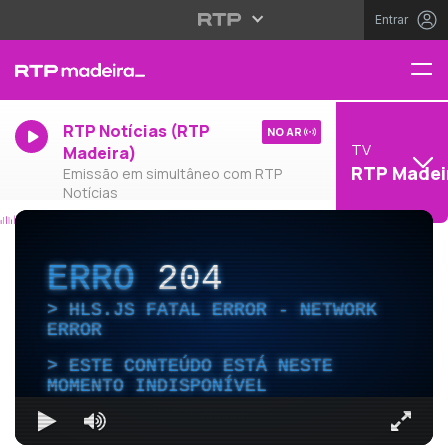
Entrar
RTP Notícias (RTP
NO AR
TV
Madeira)
RTP Madei
Emissão em simultâneo com RTP
Notícias
ERRO
204
HLS.JS FATAL ERROR - NETWORK
ERROR
ESTE CONTEÚDO ESTÁ NESTE
MOMENTO INDISPONÍVEL